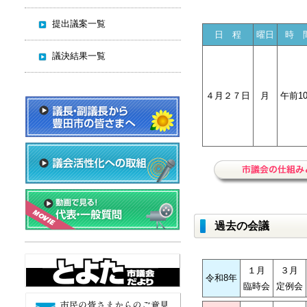
提出議案一覧
日 程
曜日
時 
議決結果一覧
４月２７日
月
午前1
過去の会議
１月
３月
令和8年
臨時会
定例会