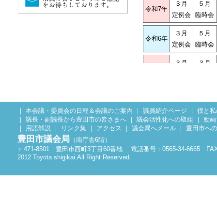
３月
５月
令和7年
定例会
臨時会
３月
５月
令和6年
定例会
臨時会
３月
３月
令和5年
定例会
臨時会
１月
３月
令和4年
臨時会
定例会
｜
本会議・委員会の日程＆会議のご案内
｜
議員紹介ページ
｜
僕と私
｜
議長・副議長から豊田市の皆さまへ
｜
議会活性化への取組
｜
動画
３月
５月
令和3年
｜
用語解説
｜
リンク集
｜
アクセス
｜
議会局へメール
｜
豊田市へ
定例会
臨時会
豊田市議会局
（南庁舎6階）
〒471-8501 豊田市西町3丁目60番地 電話番号：0565-34-6665 FAX：0
３月
３月
令和2年
2012 Toyota shigikai.All Right Reserved.
定例会
臨時会
平成31年
３月
５月
令和元年
定例会
臨時
３月
５月
平成30年